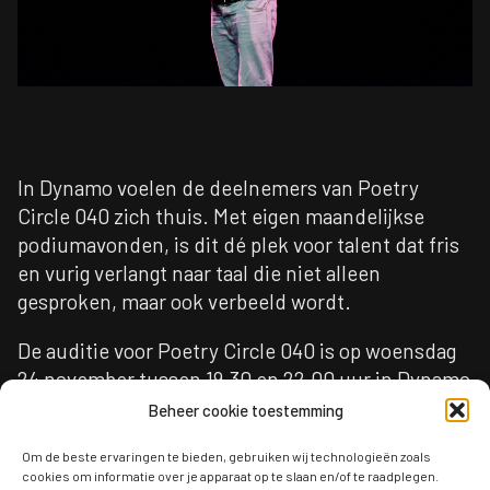
In
Dynamo
voelen de deelnemers van Poetry
Circle 040 zich thuis. Met eigen maandelijkse
podiumavonden, is dit dé plek voor talent dat fris
en vurig verlangt naar taal die niet alleen
gesproken, maar ook verbeeld wordt.
De auditie voor
Poetry
Circle
040 is op woensdag
2
4
november
tussen 19.30 en 22.00 uur in Dynamo
in Eindhoven. De lessen zijn (met uitzondering
Beheer cookie toestemming
van vakanties en feestdagen) iedere woensdag van
Om de beste ervaringen te bieden, gebruiken wij technologieën zoals
19.30-21.30 uur. Ze starten op woensdag 1
2
januari
cookies om informatie over je apparaat op te slaan en/of te raadplegen.