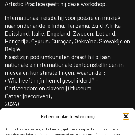
Artistic Practice geeft hij deze workshop.
Internationaal reisde hij voor poëzie en muziek
naar onder andere India, Tanzania, Zuid-Afrika,
Duitsland, Italië, Engeland, Zweden, Letland,
Hongarije, Cyprus, Curaçao, Oekraïne, Slowakije en
België.
Naast zijn podiumkunsten draagt hij bij aan
nationale en internationale tentoonstellingen in
musea en kunstinstellingen, waaronder:
• Wie heeft mijn hemel geschilderd? –
Christendom en slavernij (Museum
Catharijneconvent,
2024)
• Family Connection: Difficult Pasts. Connected
Beheer cookie toestemming
Worlds (Tallinn Art Hall, Estland, 2024)
• Attachment nr.2 met Femke Herregraven –
Om de beste ervaringen te bieden, gebruiken wij technologieën zoals
cookies om informatie over je apparaat op te slaan en/of te raadplegen.