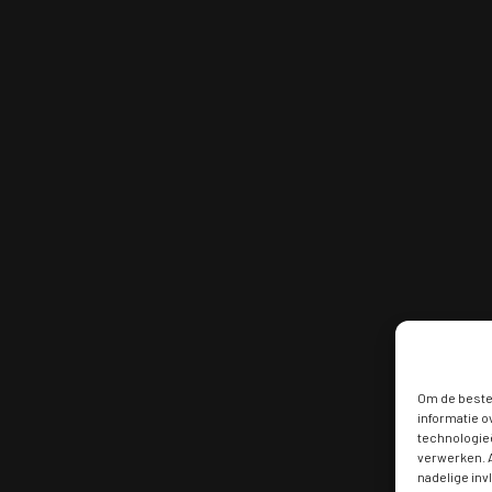
Om de beste 
informatie o
technologieë
verwerken. A
nadelige in