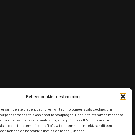
Beheer cookie toestemming
ervaringen te bieden, gebruiken wij technologieën zoals cookies om
ver je apparaat op te slaan en/of te raadplegen. Door in te stemmen met deze
n kunnen wij gegevens zoals surfgedrag of unieke ID's op deze site
ls je geen toestemming geeft of uw toestemming intrekt, kan dit een
vloed hebben op bepaalde functies en mogelijkheden.