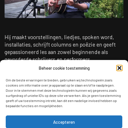
Hij maakt voorstellingen, liedjes, spoken word,
installaties, schrijft columns en poëzie en geeft
gepassioneerd les aan zowel beginnende als
gevorderde schrijvers en performers.
Beheer cookie toestemming
Joost speelde onder andere op Oerol, de Parade
en Lowlands. Daarnaast werkt Joost als educatief
Om de beste ervaringen te bieden, gebruiken wij technologieën zoals
cookies om informatie over je apparaat op te slaan en/of te raadplegen.
programmamaker bij stichting Nowhere te
Door in te stemmen met deze technologieën kunnen wij gegevens zoals
Amsterdam en is hij betrokken als coach en
surfgedrag of unieke ID's op deze site verwerken. Als je geen toestemming
geeft of uw toestemming intrekt, kan dit een nadelige invloed hebben op
artistiek begeleider bij Poetry Circle.
bepaalde functies en mogelijkheden.
Accepteren