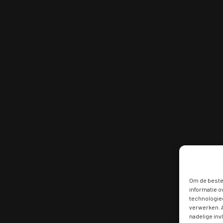
Om de beste 
informatie o
technologieë
verwerken. A
nadelige in