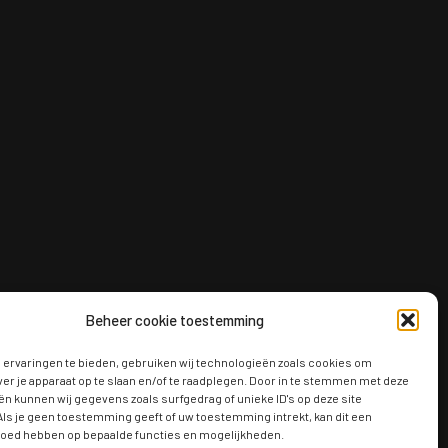
Beheer cookie toestemming
ervaringen te bieden, gebruiken wij technologieën zoals cookies om
ver je apparaat op te slaan en/of te raadplegen. Door in te stemmen met deze
n kunnen wij gegevens zoals surfgedrag of unieke ID's op deze site
ls je geen toestemming geeft of uw toestemming intrekt, kan dit een
vloed hebben op bepaalde functies en mogelijkheden.