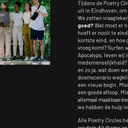
Tijdens de Poetry Cir
uit in Eindhoven, om 
 en
We zetten vraagteken
goed?
Wat moet er nu
hoeft er nooit te eind
kortste eind, en hoe
vroeg komt? Surfen we
Apocalyps, leven wij 
medemenselijkheid? I
en zo ja, wat doen w
doemscenario wegklik
een nieuw begin. Miss
een goede afloop. Mis
allemaal maakbaarder 
we hebben de hulp in
Alle Poetry Circles 
rondom dit thema en 