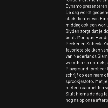
Dynamo presenteren
De dag wordt geopen
stadsdichter van Eind
middag ook een works
Blyden zorgt dat je d
bent. Monique Hendri
Pecker en Süheyla Yal
favoriete plekken va
van Nederlands Slam
woorden en ontdek je
Playground: probeer h
schrijf op een raam o
sprookjesfoto. Met je
meteen aanmelden vo
Sluit hierna de dag f
nog na op onze after