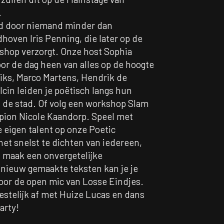
.
d door niemand minder dan
hoven Iris Penning, die later op de
hop verzorgt. Onze host Sophia
oor de dag heen van alles op de hoogte
ks, Marco Martens, Hendrik de
cin leiden je poëtisch langs hun
n de stad. Of volg een workshop Slam
pion Nicole Kaandorp.
Speel met
 eigen talent op onze Poetic
et snelst te dichten van iedereen,
f maak een onvergetelijke
 nieuw gemaakte teksten kan je je
or de open mic van Losse Eindjes.
eestelijk af met Huize Lucas en dans
party!