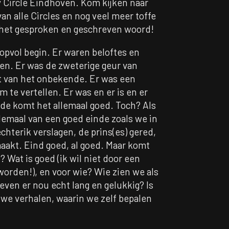
y Circle Eindhoven. Kom kijken naar
an alle Circles en nog veel meer toffe
het gesproken en geschreven woord!
pvol begin. Er waren beloftes en
n. Er was de zweterige geur van
ht van het onbekende. Er was een
m te vertellen. Er was en er is en er
inde komt het allemaal goed. Toch? Als
emaal van een goed einde zoals we in
echterik verslagen, de prins(es) gered,
akt. Eind goed, al goed. Maar komt
? Wat is goed (ik wil niet door een
orden!), en voor wie? Wie zien we als
leven er nou echt lang en gelukkig? Is
euwe verhalen, waarin we zelf bepalen