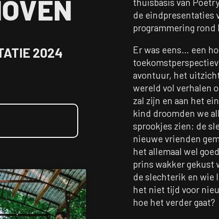
HOVEN
thuisbasis van Poetr
de eindpresentaties v
programmering rond 
Er was eens… een hoo
TATIE 2024
toekomstperspectieve
avontuur, het uitzic
wereld vol verhalen o
zal zijn en aan het e
kind droomden we all
sprookjes zien; de sl
nieuwe vrienden gema
het allemaal wel goed
prins wakker gekust w
de slechterik en wie 
het niet tijd voor ni
hoe het verder gaat?