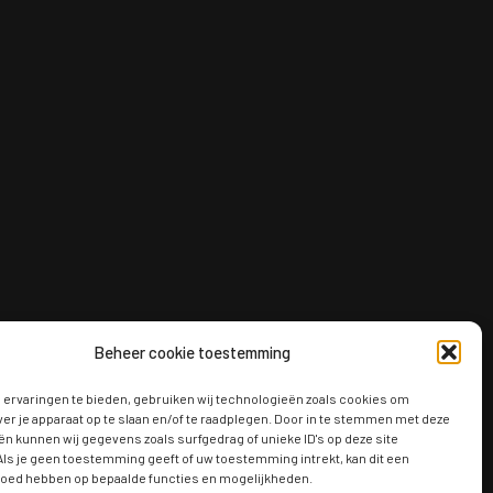
Beheer cookie toestemming
ervaringen te bieden, gebruiken wij technologieën zoals cookies om
ver je apparaat op te slaan en/of te raadplegen. Door in te stemmen met deze
n kunnen wij gegevens zoals surfgedrag of unieke ID's op deze site
ls je geen toestemming geeft of uw toestemming intrekt, kan dit een
vloed hebben op bepaalde functies en mogelijkheden.