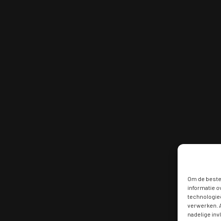
Om de beste 
informatie o
technologieë
verwerken. A
nadelige in