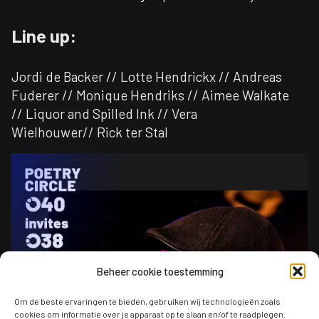
Line up:
Jordi de Backer // Lotte Hendrickx // Andreas
Fuderer // Monique Hendriks // Aimee Walkate
// Liquor and Spilled Ink // Vera
Wielhouwer// Rick ter Stal
Beheer cookie toestemming
Om de beste ervaringen te bieden, gebruiken wij technologieën zoals
cookies om informatie over je apparaat op te slaan en/of te raadplegen.