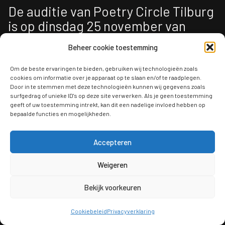
De auditie van Poetry Circle Tilburg
is op dinsdag 25 november van
19:00-22:00 in De Nachtzuster.
Beheer cookie toestemming
Adres:
Carré 50, 5017 JB Tilburg
Om de beste ervaringen te bieden, gebruiken wij technologieën zoals
cookies om informatie over je apparaat op te slaan en/of te raadplegen.
Door in te stemmen met deze technologieën kunnen wij gegevens zoals
surfgedrag of unieke ID's op deze site verwerken. Als je geen toestemming
geeft of uw toestemming intrekt, kan dit een nadelige invloed hebben op
bepaalde functies en mogelijkheden.
Accepteren
Weigeren
Bekijk voorkeuren
Cookiebeleid
Privacyverklaring