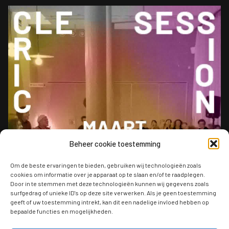
Beheer cookie toestemming
Om de beste ervaringen te bieden, gebruiken wij technologieën zoals
cookies om informatie over je apparaat op te slaan en/of te raadplegen.
Door in te stemmen met deze technologieën kunnen wij gegevens zoals
surfgedrag of unieke ID's op deze site verwerken. Als je geen toestemming
geeft of uw toestemming intrekt, kan dit een nadelige invloed hebben op
bepaalde functies en mogelijkheden.